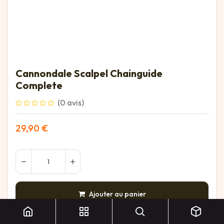
Cannondale Scalpel Chainguide
Complete
(0 avis)
29,90
€
Cannondale Scalpel Chainguide Complete
Ajouter au panier
AJOUTER À LA LISTE DE SOUHAITS