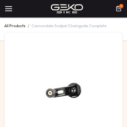
0
All Products
Cannondale Scalpel Chainguide Complete