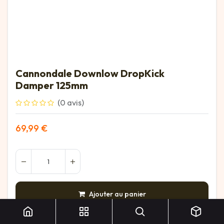
Cannondale Downlow DropKick
Damper 125mm
(0 avis)
69,99
€
Cannondale Downlow DropKick Damper 125mm
Ajouter au panier
AJOUTER À LA LISTE DE SOUHAITS