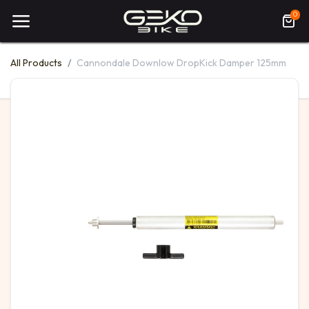
0
All Products
Cannondale Downlow DropKick Damper 125mm