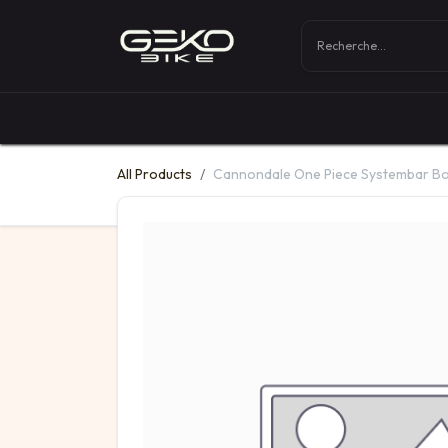
Boutique
Vélos
All Products
Cannondale One Piece Systembar Bo