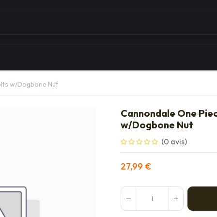
Autour du vélo
Univers des marques
Les serv
lts w/Dogbone Nut
Cannondale One Piec
w/Dogbone Nut
(0 avis)
27,99
€