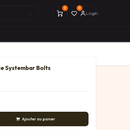
0
0
Login
0
0
ices Gekobike
Mon compte
e Systembar Bolts
Ajouter au panier