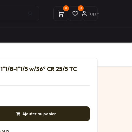
0
0
Login
0
0
ices Gekobike
Mon compte
"1/8-1"1/5 w/36° CR 25/5 TC
Ajouter au panier
HAITS