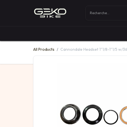
Boutique
Vélos
All Products
Cannondale Headset 1"1/8-1"1/5 w/3