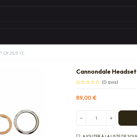
Autour du vélo
Univers des marques
Les serv
6° CR 25/5 TC
Cannondale Headset 1
(0 avis)
89,00
€
AJOUTER À LA LISTE DE SOU