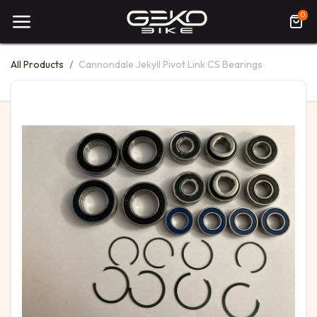
0
All Products
Cannondale Jekyll Pivot Link CS Bearings