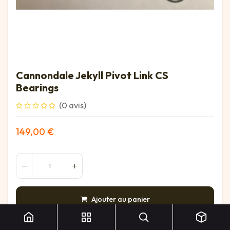
Cannondale Jekyll Pivot Link CS
Bearings
(0 avis)
149,00
€
Cannondale Jekyll Pivot Link CS Bearings
Ajouter au panier
AJOUTER À LA LISTE DE SOUHAITS