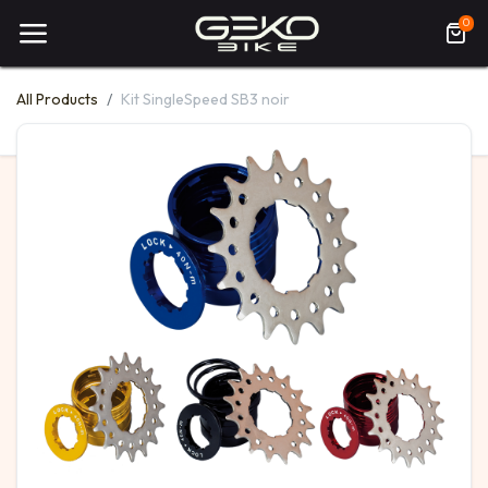
0
All Products
Kit SingleSpeed SB3 noir