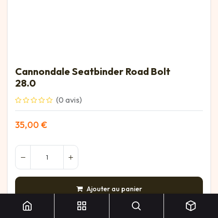
Cannondale Seatbinder Road Bolt
28.0
(0 avis)
35,00
€
Cannondale Seatbinder Road Bolt 28.0
Ajouter au panier
AJOUTER À LA LISTE DE SOUHAITS