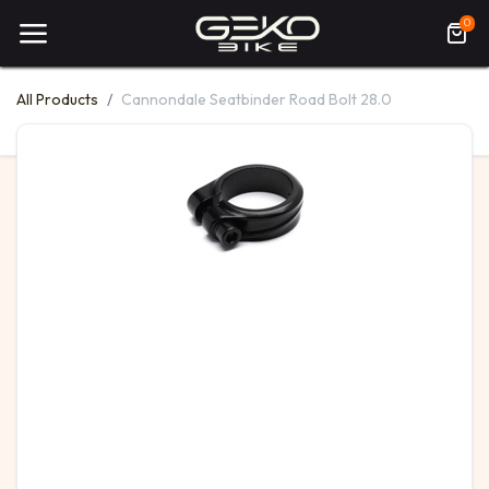
0
All Products
Cannondale Seatbinder Road Bolt 28.0