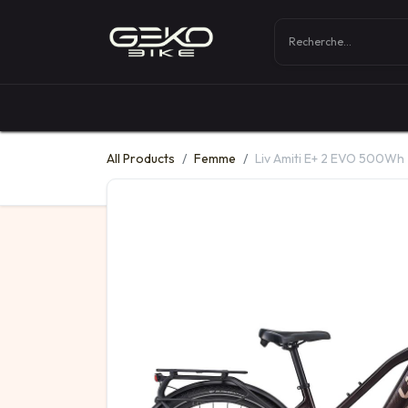
Boutique
Vélos
All Products
Femme
Liv Amiti E+ 2 EVO 500Wh