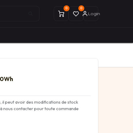
0
0
Login
0
0
ices Gekobike
Mon compte
500Wh
, il peut avoir des modifications de stock
as à nous contacter pour toute commande