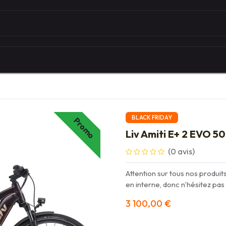
Autour du vélo
Univers des marques
Les serv
BLACK FRIDAY
Promo
Liv Amiti E+ 2 EVO 
(0 avis)
Attention sur tous nos produits
en interne, donc n'hésitez p
3 100,00
€