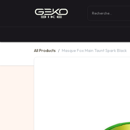
Boutique
Vélos
All Products
Masque Fox Main Taunt Spark Black