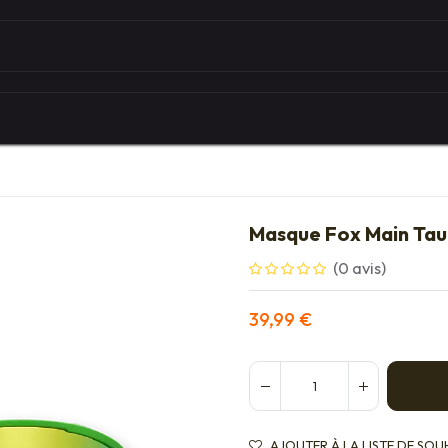
Autour du vélo
Univers des marques
Les serv
Masque Fox Main Tau
(0 avis)
39,99
€
AJOUTER À LA LISTE DE SOU