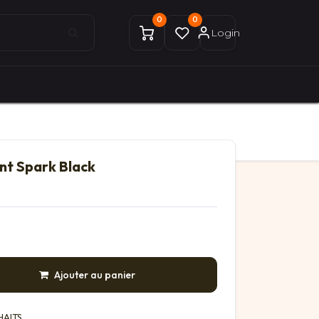
0
0
Login
0
0
ices Gekobike
Mon compte
nt Spark Black
Ajouter au panier
HAITS