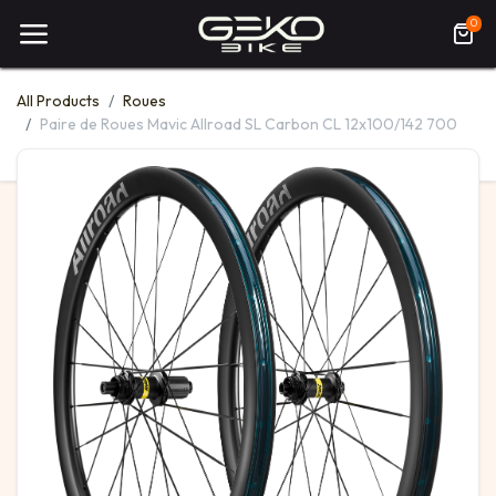
0
All Products
Roues
Paire de Roues Mavic Allroad SL Carbon CL 12x100/142 700