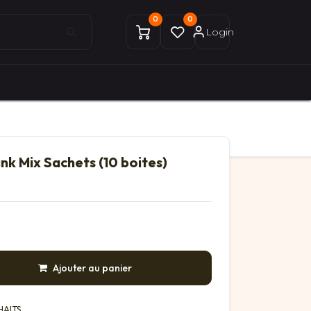
0
0
Login
0
0
ices Gekobike
Mon compte
nk Mix Sachets (10 boites)
Ajouter au panier
HAITS