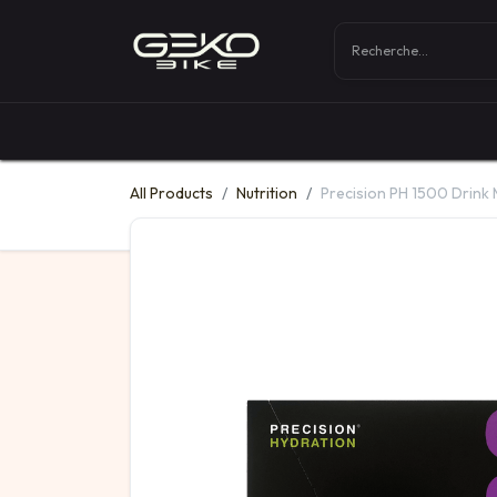
Boutique
Vélos
All Products
Nutrition
Precision PH 1500 Drink 