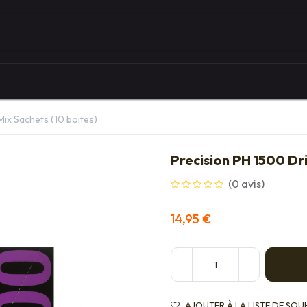
Autour du vélo
Univers des marques
Les serv
Mix Sachets (10 boites)
Precision PH 1500 Dri
(0 avis)
14,95
€
AJOUTER À LA LISTE DE SOU