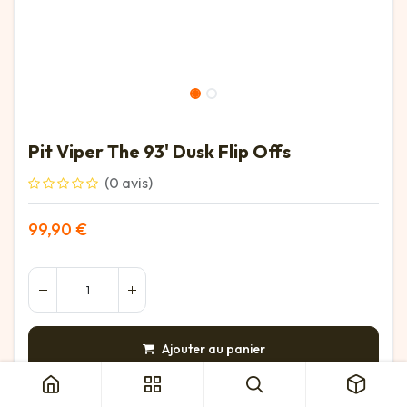
Pit Viper The 93' Dusk Flip Offs
(0 avis)
99,90
€
Pit Viper The 93' Dusk Flip Offs
Ajouter au panier
AJOUTER À LA LISTE DE SOUHAITS