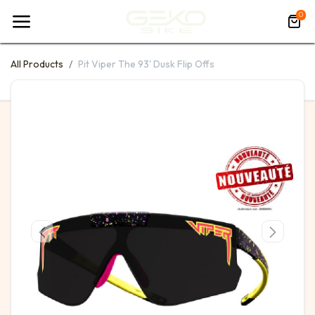
0
All Products
Pit Viper The 93' Dusk Flip Offs