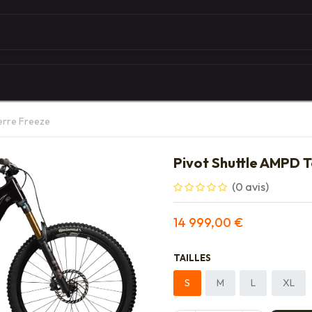
Autour du vélo
Univers des marques
Les serv
erre Freeze
Pivot Shuttle AMPD 
(0 avis)
14 999,00
€
TAILLES
S
M
L
XL