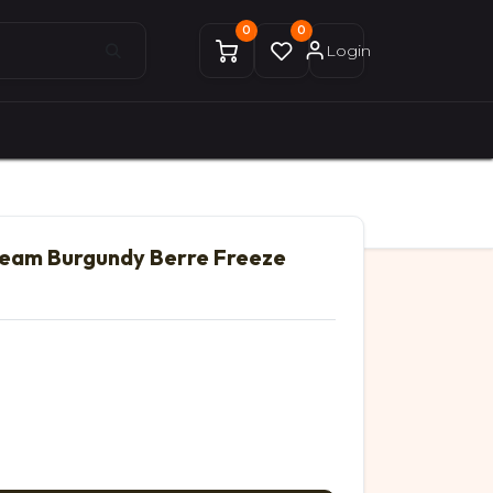
0
0
Login
0
0
ices Gekobike
Mon compte
Team Burgundy Berre Freeze