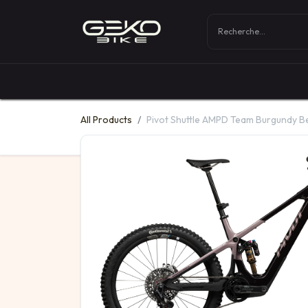
Boutique
Vélos
All Products
Pivot Shuttle AMPD Team Burgundy B