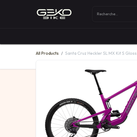
Boutique
Vélos
All Products
Santa Cruz Heckler SL MX Kit S Glos