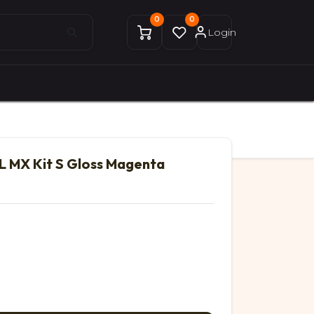
0
0
Login
0
0
ices Gekobike
Mon compte
L MX Kit S Gloss Magenta