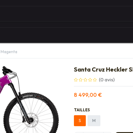
Autour du vélo
Univers des marques
Les serv
s Magenta
Santa Cruz Heckler S
(0 avis)
8 499,00
€
TAILLES
S
M