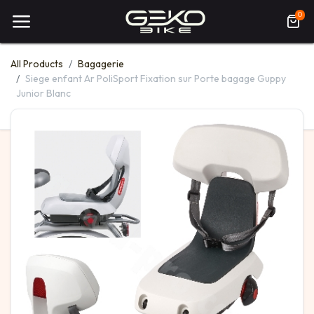
0
All Products
Bagagerie
Siege enfant Ar PoliSport Fixation sur Porte bagage Guppy
Junior Blanc