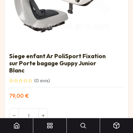
Siege enfant Ar PoliSport Fixation
sur Porte bagage Guppy Junior
Blanc
(0 avis)
79,00
€
Siege enfant Ar PoliSport Fixation sur Porte bagage Guppy Junior Blanc