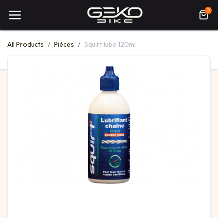
0
All Products
Pièces
Squirt lube 120ml